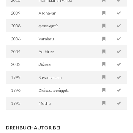
2010
Manmadhan Ambu
2009
Aadhavan
2008
தசாவதாரம்
2006
Varalaru
2004
Aethiree
2002
வில்லன்
1999
Suyamvaram
1996
அவ்வை சண்முகி
1995
Muthu
DREHBUCHAUTOR BEI