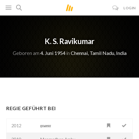
LOGIN
K. S. Ravikumar
Geboren am
4. Juni 1954
in
Chennai, Tamil Nadu, India
REGIE GEFÜHRT BEI
2012
ராணா