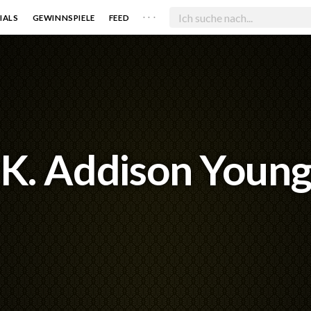
. . .
IALS
GEWINNSPIELE
FEED
K. Addison Youn