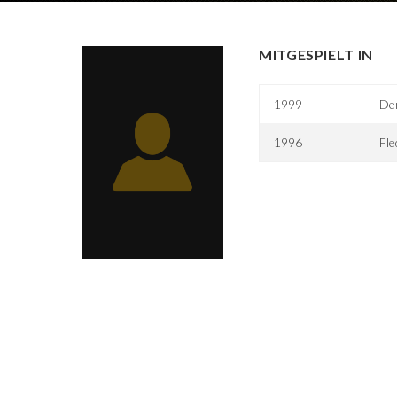
MITGESPIELT IN
1999
Der
1996
Fle