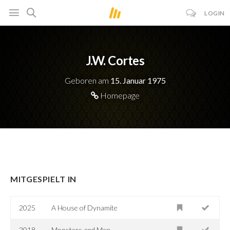
LOGIN
J.W. Cortes
Geboren am
15. Januar 1975
Homepage
MITGESPIELT IN
2025
A House of Dynamite
2018
Monsters and Men