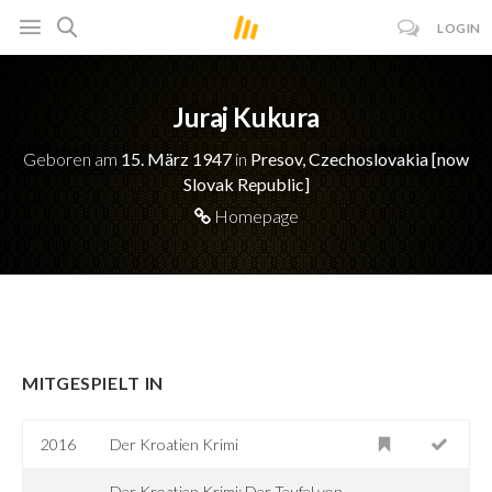
LOGIN
Juraj Kukura
Geboren am
15. März 1947
in
Presov, Czechoslovakia [now
Slovak Republic]
Homepage
MITGESPIELT IN
2016
Der Kroatien Krimi
Der Kroatien Krimi: Der Teufel von