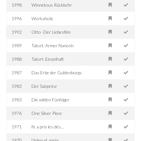
1998
Winnetous Rückkehr
1996
Workaholic
1992
Otto -Der Liebesfilm
1989
Tatort: Armer Nanosh
1988
Tatort: Einzelhaft
1987
Das Erbe der Guldenburgs
1983
Der Salzprinz
1983
Die wilden Fünfziger
1976
One Silver Piece
1971
N. a pris les dés...
1970
L'éden et après