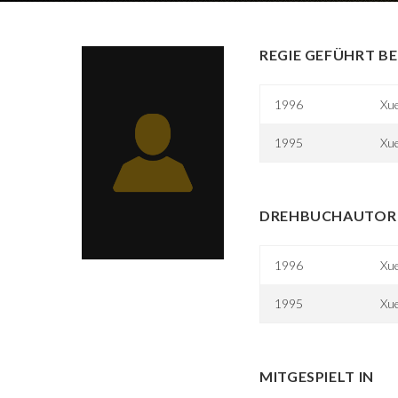
REGIE GEFÜHRT BE
1996
Xue
1995
Xue
DREHBUCHAUTOR 
1996
Xue
1995
Xue
MITGESPIELT IN