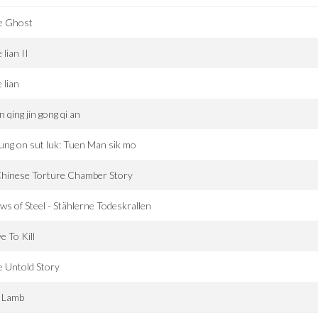
e Ghost
 lian II
 lian
 qing jin gong qi an
ng on sut luk: Tuen Man sik mo
Chinese Torture Chamber Story
ws of Steel - Stählerne Todeskrallen
e To Kill
 Untold Story
. Lamb