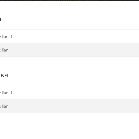
I
 lian II
 lian
BEI
 lian II
 lian