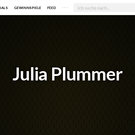
. . .
IALS
GEWINNSPIELE
FEED
Julia Plummer