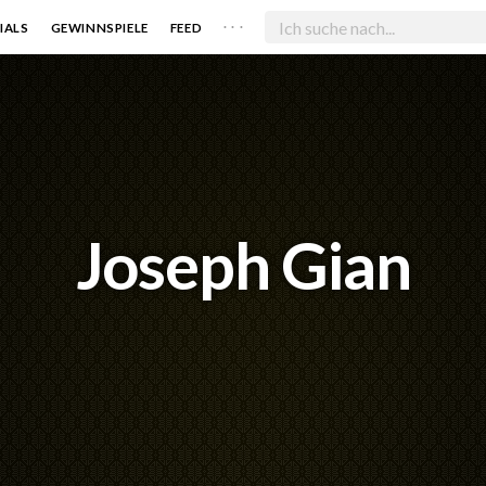
. . .
IALS
GEWINNSPIELE
FEED
Joseph Gian