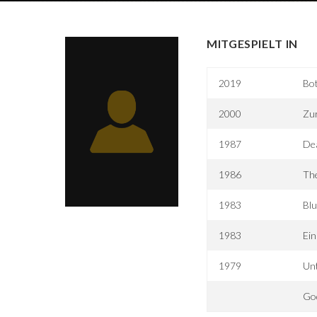
MITGESPIELT IN
2019
Bo
2000
Zur
1987
De
1986
The
1983
Blu
1983
Ein
1979
Unt
God