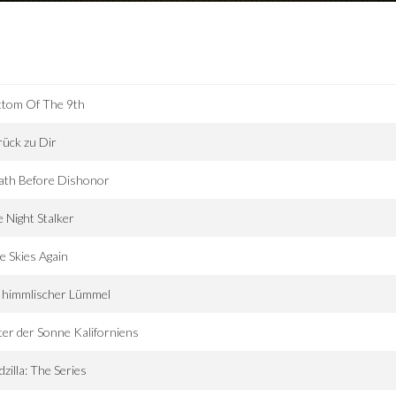
ttom Of The 9th
ück zu Dir
ath Before Dishonor
 Night Stalker
e Skies Again
 himmlischer Lümmel
er der Sonne Kaliforniens
zilla: The Series