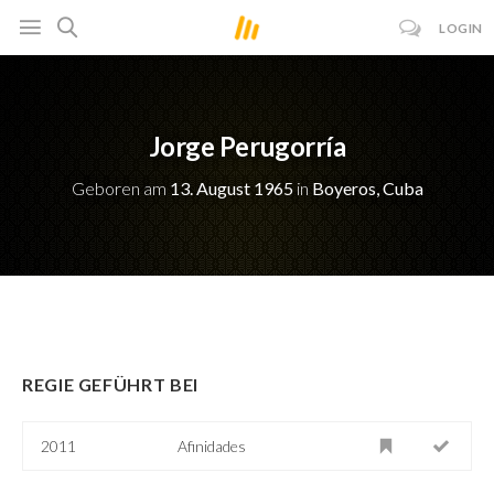
LOGIN
Jorge Perugorría
Geboren am
13. August 1965
in
Boyeros, Cuba
REGIE GEFÜHRT BEI
2011
Afinidades