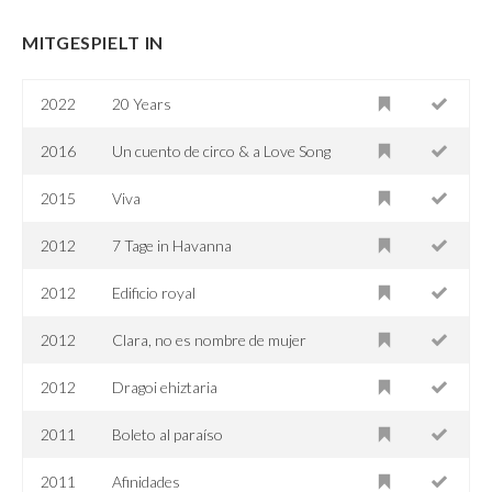
MITGESPIELT IN
2022
20 Years
2016
Un cuento de circo & a Love Song
2015
Viva
2012
7 Tage in Havanna
2012
Edificio royal
2012
Clara, no es nombre de mujer
2012
Dragoi ehiztaria
2011
Boleto al paraíso
2011
Afinidades