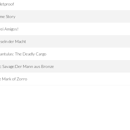
letproof
ime Story
ei Amigos!
seln der Macht
antulas: The Deadly Cargo
c Savage:Der Mann aus Bronze
e Mark of Zorro