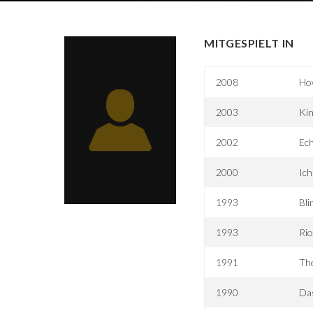
MITGESPIELT IN
2008
How
2003
Kin
2002
Ec
2000
Ich
1993
Bli
1993
Rio
1991
Th
1990
Da