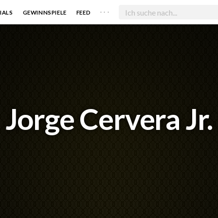
. . .
IALS
GEWINNSPIELE
FEED
Jorge Cervera Jr.