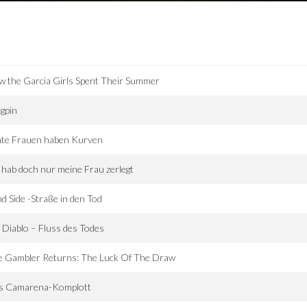
 the Garcia Girls Spent Their Summer
gpin
hte Frauen haben Kurven
 hab doch nur meine Frau zerlegt
nd Side -Straße in den Tod
 Diablo – Fluss des Todes
e Gambler Returns: The Luck Of The Draw
s Camarena-Komplott