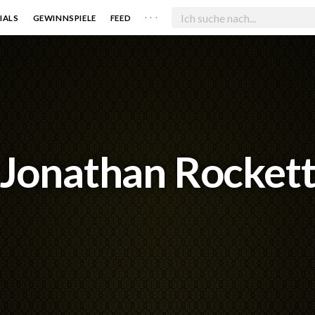
. . .
IALS
GEWINNSPIELE
FEED
Jonathan Rocket