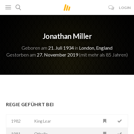
LOGIN
Jonathan Miller
Geboren am
21. Juli 1934
in
London, England
Gestorben am
27. November 2019
(mit mehr als 85 Jahren)
REGIE GEFÜHRT BEI
1982
King Lear
1981
Othello