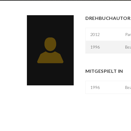
DREHBUCHAUTOR 
2012
Pa
1996
Bea
MITGESPIELT IN
1996
Bea