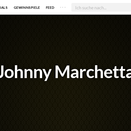
. . .
IALS
GEWINNSPIELE
FEED
Johnny Marchett