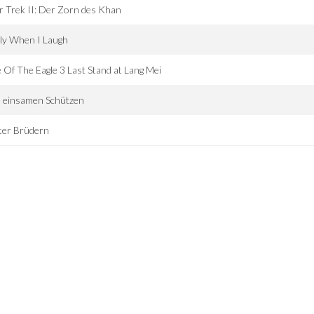
r Trek II: Der Zorn des Khan
ly When I Laugh
 Of The Eagle 3 Last Stand at Lang Mei
e einsamen Schützen
ter Brüdern