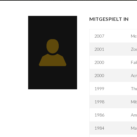
MITGESPIELT IN
2007
Me
2001
Zo
2000
Fai
2000
Acr
1999
Th
1998
Mit
1986
Ame
1984
Ma