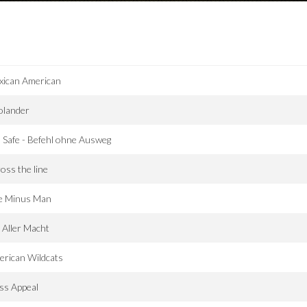
xican American
olander
l Safe - Befehl ohne Ausweg
oss the line
e Minus Man
 Aller Macht
rican Wildcats
ss Appeal