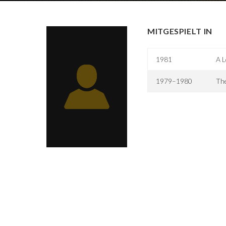
MITGESPIELT IN
1981
A 
1979–1980
Th