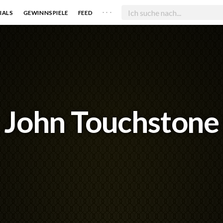
. . .
IALS
GEWINNSPIELE
FEED
John Touchstone