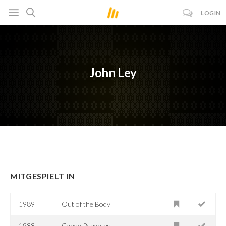
LOGIN
John Ley
MITGESPIELT IN
1989
Out of the Body
1988
Candy Regentag