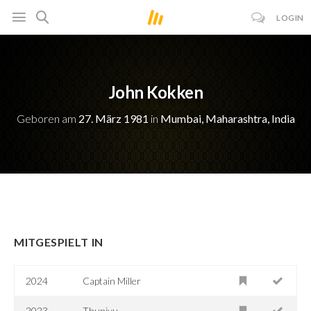
LOGIN
John Kokken
Geboren am
27. März 1981
in
Mumbai, Maharashtra, India
MITGESPIELT IN
2024
Captain Miller
2023
Thunivu