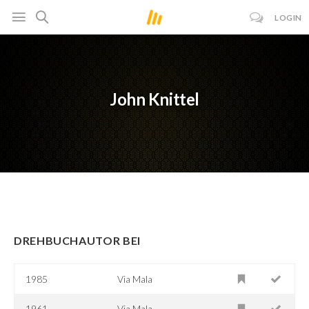
LOGIN
John Knittel
DREHBUCHAUTOR BEI
1985
Via Mala
1961
Via Mala