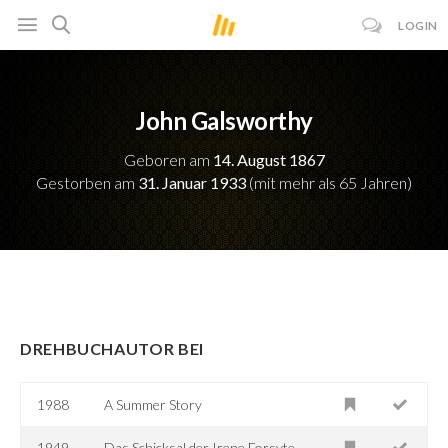
LOGIN
John Galsworthy
Geboren am
14. August 1867
Gestorben am
31. Januar 1933
(mit mehr als 65 Jahren)
DREHBUCHAUTOR BEI
1988
A Summer Story
1949
Das Schicksal der Irene Forsyte