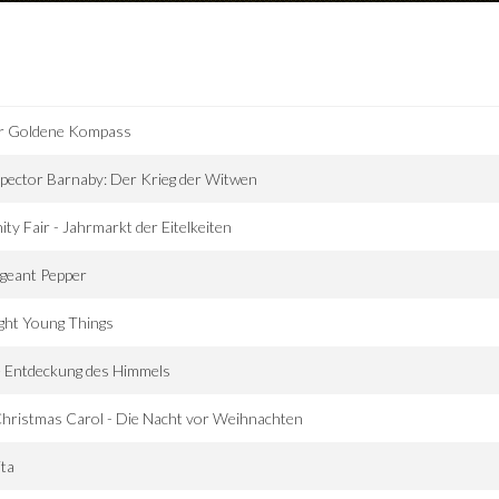
r Goldene Kompass
pector Barnaby: Der Krieg der Witwen
ity Fair - Jahrmarkt der Eitelkeiten
geant Pepper
ght Young Things
e Entdeckung des Himmels
hristmas Carol - Die Nacht vor Weihnachten
ita