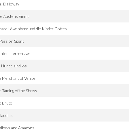
s. Dalloway
ne Austens Emma
hard Löwenherz und die Kinder Gottes
 Passion Spent
nten sterben zweimal
 Hunde sind los
 Merchant of Venice
 Taming of the Shrew
e Brute
Claudius
allows and Amazons