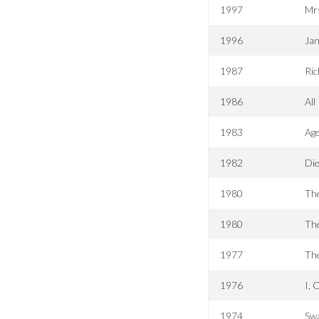
1997
Mr
1996
Ja
1987
Ric
1986
All
1983
Age
1982
Die
1980
The
1980
The
1977
Th
1976
I, 
1974
Sw