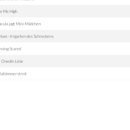
ke Me High
cula jagt Mini-Mädchen
lum -Irrgarten des Schreckens
nning Scared
 Onedin Linie
lafzimmerstreit