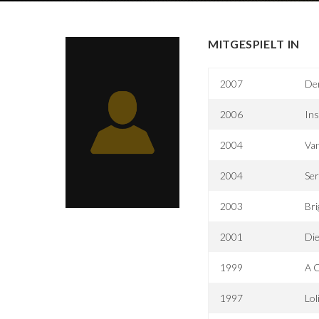
MITGESPIELT IN
2007
De
2006
Ins
2004
Van
2004
Ser
2003
Bri
2001
Di
1999
A C
1997
Lol