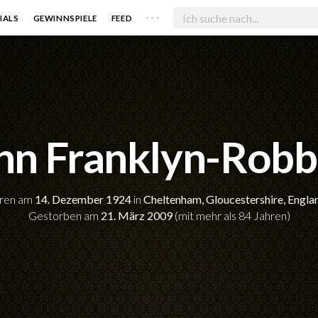
. . .
IALS
GEWINNSPIELE
FEED
hn Franklyn-Robb
ren am
14. Dezember 1924
in
Cheltenham, Gloucestershire, Engla
Gestorben am
21. März 2009
(mit mehr als 84 Jahren)