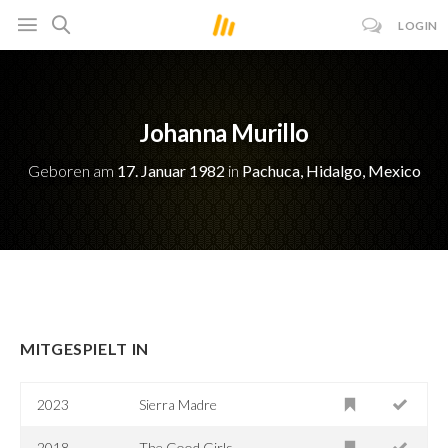
LOGIN
Johanna Murillo
Geboren am
17. Januar 1982
in
Pachuca, Hidalgo, Mexico
MITGESPIELT IN
2023
Sierra Madre
2018
The Good Girls