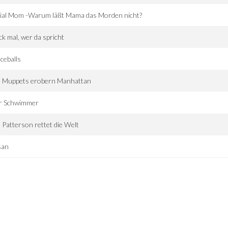
rial Mom -Warum läßt Mama das Morden nicht?
k mal, wer da spricht
ceballs
e Muppets erobern Manhattan
r Schwimmer
 Patterson rettet die Welt
san