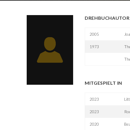
DREHBUCHAUTOR 
2005
Joa
1973
The
The
MITGESPIELT IN
2023
Lit
2023
Roc
2020
Bea