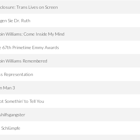
closure: Trans Lives on Screen
gen Sie Dr. Ruth
in Williams: Come Inside My Mind
e 67th Primetime Emmy Awards
bin Williams Remembered
s Representation
on Man 3
ot Somethin' to Tell You
hilfsgangster
 Schlümpfe