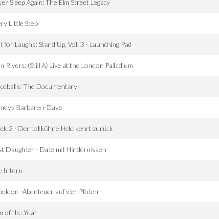
er Sleep Again: The Elm Street Legacy
ry Little Step
t for Laughs: Stand Up, Vol. 3 - Launching Pad
n Rivers: (Still A) Live at the London Palladium
ceballs: The Documentary
sneys Barbaren-Dave
ek 2 - Der tollkühne Held kehrt zurück
st Daughter - Date mit Hindernissen
 Intern
oleon -Abenteuer auf vier Pfoten
 of the Year