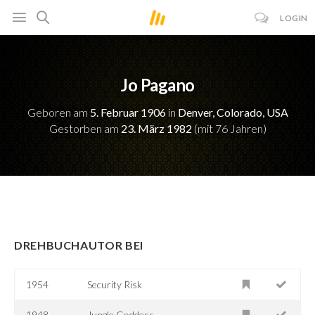
LOGIN
Jo Pagano
Geboren am
5. Februar 1906
in
Denver, Colorado, USA
Gestorben am
23. März 1982
(mit 76 Jahren)
DREHBUCHAUTOR BEI
1954
Security Risk
1948
Jungle Goddess