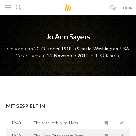
LOGIN
Jo Ann Sayers
Geboren am
22. Oktober 1918
in
Seattle, Washington, USA
Gestorben am
14. November 2011
(mit 93 Jahren)
MITGESPIELT IN
1940
The Man with Nine Lives
1940
The Light Of Western Stars