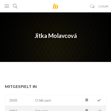
LOGIN
Jitka Molavcová
MITGESPIELT IN
2008
O bílé paní
1994
Saturnin