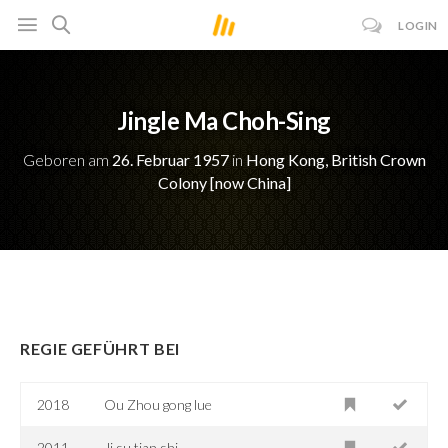
LOGIN
Jingle Ma Choh-Sing
Geboren am
26. Februar 1957
in
Hong Kong, British Crown
Colony [now China]
REGIE GEFÜHRT BEI
2018
Ou Zhou gong lue
2011
Ji su tian shi