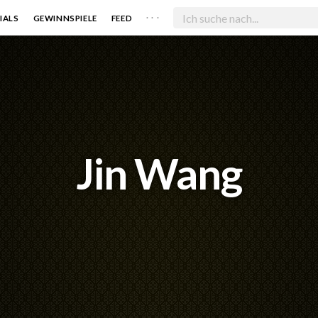
. . .
IALS
GEWINNSPIELE
FEED
Jin Wang