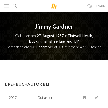
LOGIN
Jimmy Gardner
Geboren am
27. August 1957
in
Flatwell Heath,
Buckinghamshire, England, UK
Gestorben am
14. Dezember 2010
(mit mehr als 53 Jahren)
DREHBUCHAUTOR BEI
2007
Outlanders