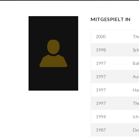
MITGESPIELT IN
2000
Th
1998
Sch
1997
Ba
1997
Au
1997
Hau
1997
The
1994
Ich
1987
De