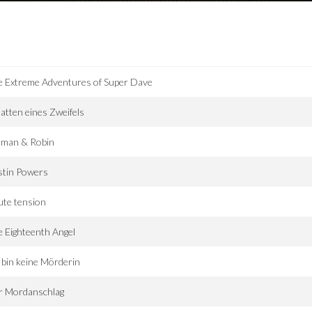
e Extreme Adventures of Super Dave
atten eines Zweifels
tman & Robin
stin Powers
te tension
 Eighteenth Angel
 bin keine Mörderin
r Mordanschlag