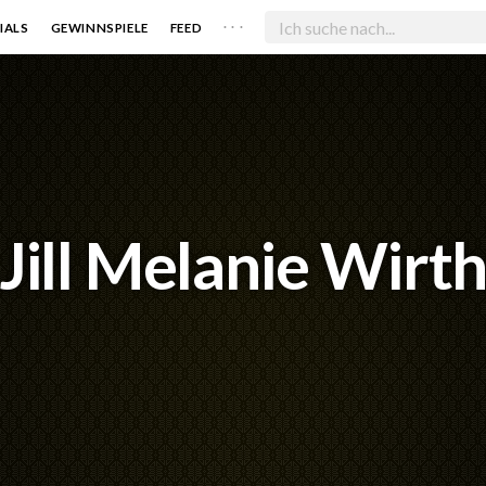
. . .
IALS
GEWINNSPIELE
FEED
Jill Melanie Wirt