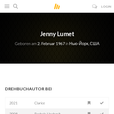
LOGIN
Jenny Lumet
Geboren am
2. Februar 1967
in
Нью-Йорк, США
DREHBUCHAUTOR BEI
2021
Clarice
2008
Rachels Hochzeit