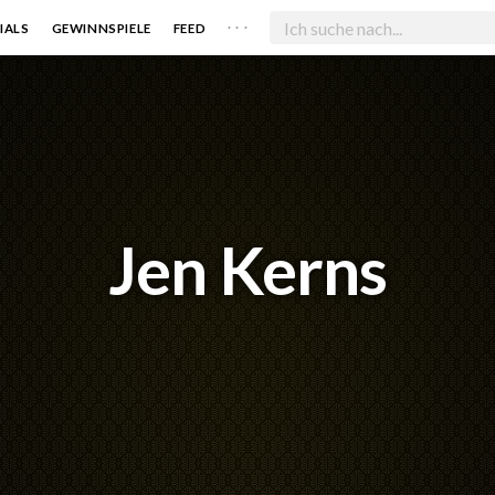
. . .
IALS
GEWINNSPIELE
FEED
Jen Kerns