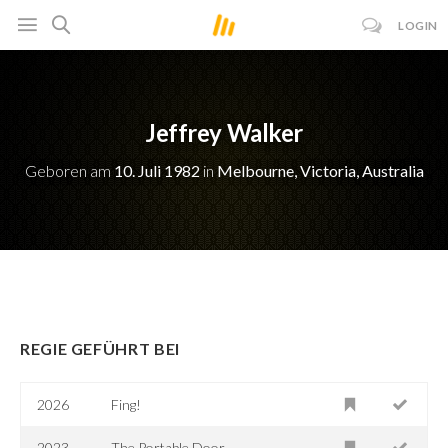
LOGIN
Jeffrey Walker
Geboren am
10. Juli 1982
in
Melbourne, Victoria, Australia
REGIE GEFÜHRT BEI
2026
Fing!
2023
The Portable Door