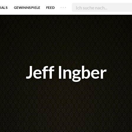
. . .
IALS
GEWINNSPIELE
FEED
Jeff Ingber