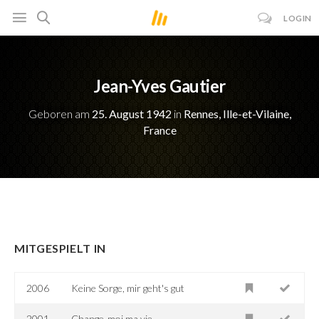
LOGIN
Jean-Yves Gautier
Geboren am
25. August 1942
in
Rennes, Ille-et-Vilaine,
France
MITGESPIELT IN
2006
Keine Sorge, mir geht's gut
2001
Change-moi ma vie