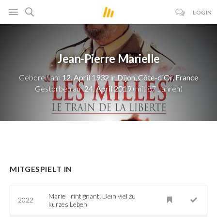
LOGIN
Jean-Pierre Marielle
Geboren am
12. April 1932
in
Dijon, Côte-d'Or, France
Gestorben am
24. April 2019
(mit 87 Jahren)
MITGESPIELT IN
Marie Trintignant: Dein viel zu
2022
kurzes Leben