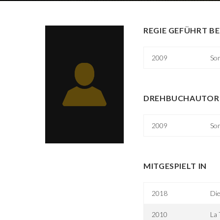
REGIE GEFÜHRT BE
2009
Som
DREHBUCHAUTOR 
2009
Som
MITGESPIELT IN
2018
Die
2010
La