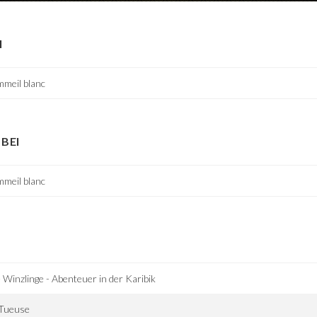
I
meil blanc
BEI
meil blanc
 Winzlinge - Abenteuer in der Karibik
 Tueuse