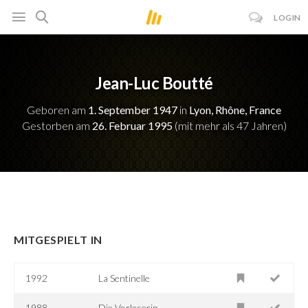
LOGIN
Jean-Luc Boutté
Geboren am
1. September 1947
in
Lyon, Rhône, France
Gestorben am
26. Februar 1995
(mit mehr als 47 Jahren)
MITGESPIELT IN
1992
La Sentinelle
1988
Die Vorleserin