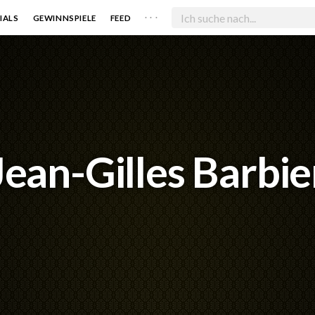
. . .
IALS
GEWINNSPIELE
FEED
Jean-Gilles Barbie