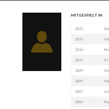
MITGESPIELT IN
2022
Sim
2019
Int
2016
Mo
2011
R.I
2009
Ghe
2009
Hal
2007
Les
2004
Mat