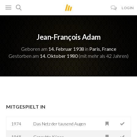
LOGIN
Jean-François Adam
Geboren am
14. Februar 1938
in
Paris, France
Gestorben am
14. Oktober 1980
(mit mehr als 42 Jahren)
MITGESPIELT IN
1974
Das Netz der tausend Augen
1968
Geraubte Küsse