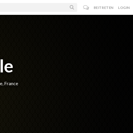
BEITRETEN
LOGIN
le
e, France