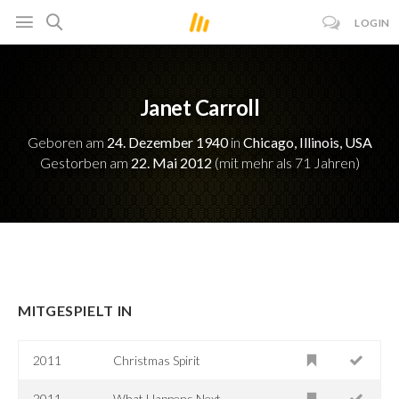
LOGIN
Janet Carroll
Geboren am
24. Dezember 1940
in
Chicago, Illinois, USA
Gestorben am
22. Mai 2012
(mit mehr als 71 Jahren)
MITGESPIELT IN
2011
Christmas Spirit
2011
What Happens Next