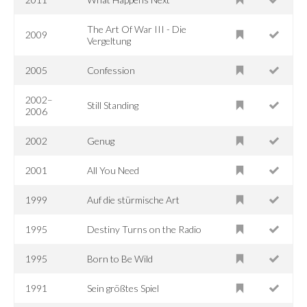
The Art Of War III - Die
2009
Vergeltung
2005
Confession
2002–
Still Standing
2006
2002
Genug
2001
All You Need
1999
Auf die stürmische Art
1995
Destiny Turns on the Radio
1995
Born to Be Wild
1991
Sein größtes Spiel