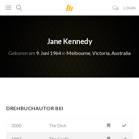
LOGIN
Jane Kennedy
Geboren am
9. Juni 1964
in
Melbourne, Victoria, Australia
DREHBUCHAUTOR BEI
2000
The Dish
1997
The Castle