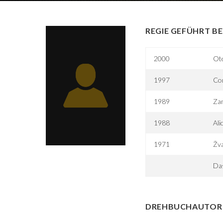
REGIE GEFÜHRT BE
2000
Ot
1997
Con
1989
Za
1988
Ali
1971
Žva
Da
DREHBUCHAUTOR 