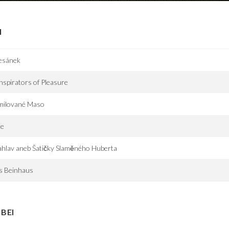
I
esánek
spirators of Pleasure
milované Maso
ce
hlav aneb Šatičky Slaměného Huberta
s Beinhaus
BEI