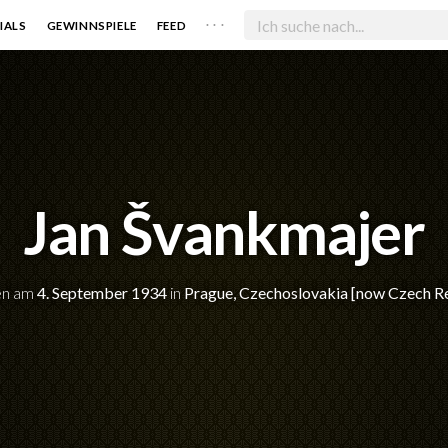
. . .
IALS
GEWINNSPIELE
FEED
Jan Švankmajer
en am
4. September 1934
in
Prague, Czechoslovakia [now Czech R