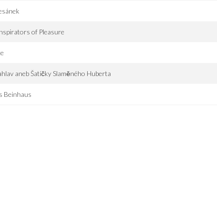
esánek
spirators of Pleasure
ce
hlav aneb Šatičky Slaměného Huberta
s Beinhaus