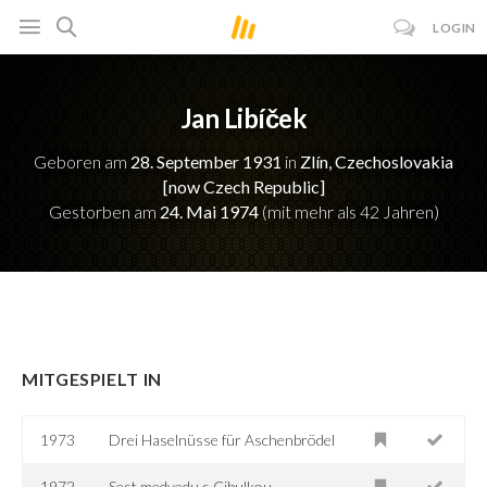
LOGIN
Jan Libíček
Geboren am
28. September 1931
in
Zlín, Czechoslovakia
[now Czech Republic]
Gestorben am
24. Mai 1974
(mit mehr als 42 Jahren)
MITGESPIELT IN
1973
Drei Haselnüsse für Aschenbrödel
1972
Sest medvedu s Cibulkou