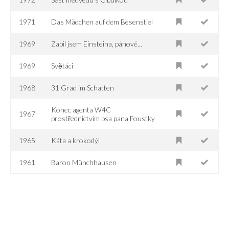
1971
Das Mädchen auf dem Besenstiel
1969
Zabil jsem Einsteina, pánové...
1969
Světáci
1968
31 Grad im Schatten
Konec agenta W4C
1967
prostřednictvím psa pana Foustky
1965
Káta a krokodýl
1961
Baron Münchhausen