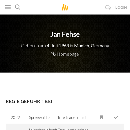
LOGIN
Jan Fehse
Geboren am
4. Juli 1968
in
Munich, Germany
Homepage
REGIE GEFÜHRT BEI
2022
Spreewaldkrimi: Tote trauern nicht
München Mord: Der Letzte seiner