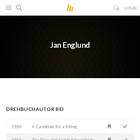
LOGIN
Jan Englund
DREHBUCHAUTOR BEI
1969
A Candidate for a Killing
1959
The Diary Of A High School Bride