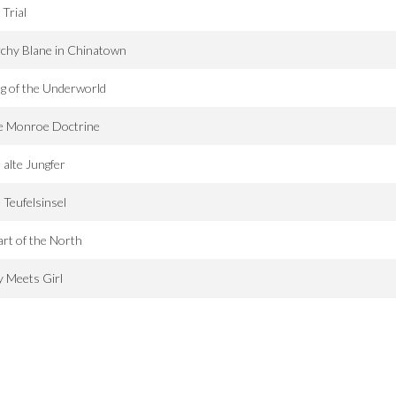
Trial
chy Blane in Chinatown
g of the Underworld
e Monroe Doctrine
 alte Jungfer
 Teufelsinsel
rt of the North
 Meets Girl