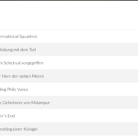
ernational Squadron
lobung mit dem Tod
 Schicksal vorgegriffen
 Herr der sieben Meere
ling Philo Vance
s Geheimnis von Malampur
er's End
stling einer Königin