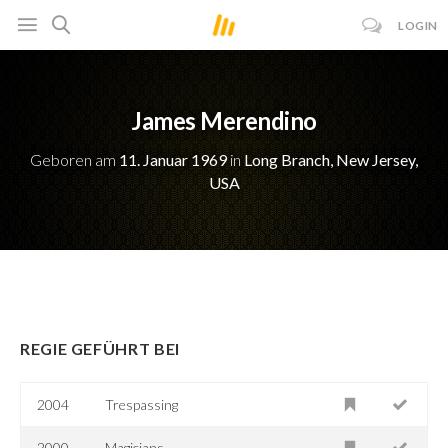
LOGIN
James Merendino
Geboren am
11. Januar 1969
in
Long Branch, New Jersey,
USA
REGIE GEFÜHRT BEI
2004
Trespassing
2000
Magicians