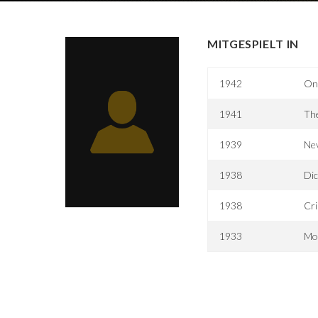
MITGESPIELT IN
1942
One
1941
The
1939
Nev
1938
Dic
1938
Cr
1933
Moo