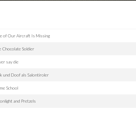
 of Our Aircraft Is Missing
 Chocolate Soldier
er say die
k und Doof als Salontiroler
ime School
nlight and Pretzels