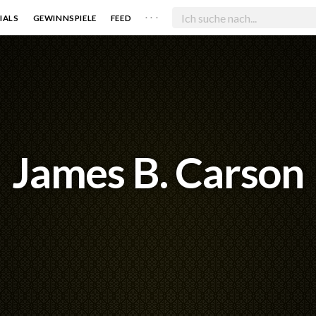
. . .
IALS
GEWINNSPIELE
FEED
James B. Carson